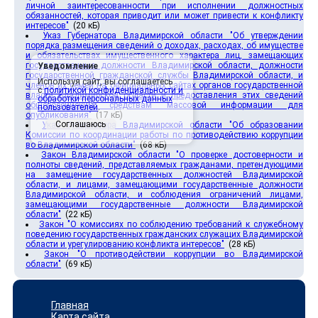
личной заинтересованности при исполнении должностных
обязанностей, которая приводит или может привести к конфликту
интересов"
(20 кБ)
Указ Губернатора Владимирской области "Об утверждении
порядка размещения сведений о доходах, расходах, об имуществе
и обязательствах имущественного характера лиц, замещающих
государственные должности Владимирской области, должности
Уведомление
государственной гражданской службы Владимирской области, и
Используя сайт, вы соглашаетесь
членов их семей на официальных сайтах органов государственной
с
политикой конфиденциальности и
власти Владимирской области и предоставления этих сведений
обработки персональных данных
общероссийским средствам массовой информации для
пользователей
.
опубликования"
(17 кБ)
Соглашаюсь
Указ Губернатора Владимирской области "Об образовании
Комиссии по координации работы по противодействию коррупции
во Владимирской области"
(68 кБ)
Закон Владимирской области "О проверке достоверности и
полноты сведений, представляемых гражданами, претендующими
на замещение государственных должностей Владимирской
области, и лицами, замещающими государственные должности
Владимирской области, и соблюдения ограничений лицами,
замещающими государственные должности Владимирской
области"
(22 кБ)
Закон "О комиссиях по соблюдению требований к служебному
поведению государственных гражданских служащих Владимирской
области и урегулированию конфликта интересов"
(28 кБ)
Закон "О противодействии коррупции во Владимирской
области"
(69 кБ)
Главная
Карта сайта