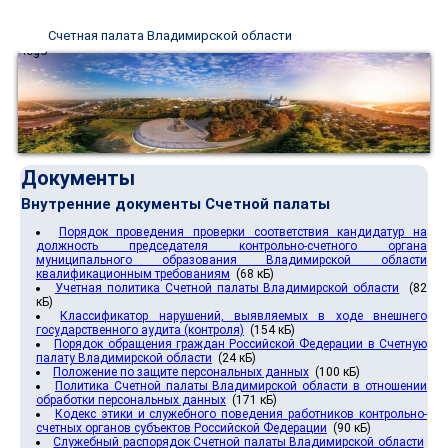
Счетная палата Владимирской области
Документы
Внутренние документы Счетной палаты
Порядок проведения проверки соответствия кандидатур на
должность председателя контрольно-счетного органа
муниципального образования Владимирской области
квалификационным требованиям
(68 кБ)
Учетная политика Счетной палаты Владимирской области
(82
кБ)
Классификатор нарушений, выявляемых в ходе внешнего
государственного аудита (контроля)
(154 кБ)
Порядок обращения граждан Российской Федерации в Счетную
палату Владимирской области
(24 кБ)
Положение по защите персональных данных
(100 кБ)
Политика Счетной палаты Владимирской области в отношении
обработки персональных данных
(171 кБ)
Кодекс этики и служебного поведения работников контрольно-
счетных органов субъектов Российской Федерации
(90 кБ)
Служебный распорядок Счетной палаты Владимирской области