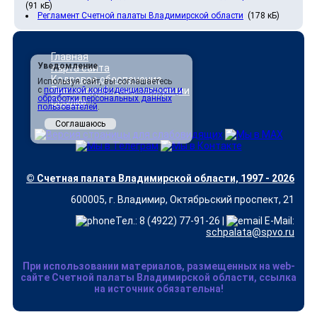
(91 кБ)
Регламент Счетной палаты Владимирской области
(178 кБ)
Главная
Уведомление
Карта сайта
Кадровое обеспечение
Используя сайт, вы соглашаетесь
с
политикой конфиденциальности и
Противодействие коррупции
обработки персональных данных
Ссылки
пользователей
.
Соглашаюсь
© Счетная палата Владимирской области, 1997 - 2026
600005, г. Владимир, Октябрьский проспект, 21
Тел.: 8 (4922) 77-91-26 |
E-Mail:
schpalata@spvo.ru
При использовании материалов, размещенных на web-
сайте Счетной палаты Владимирской области, ссылка
на источник обязательна!