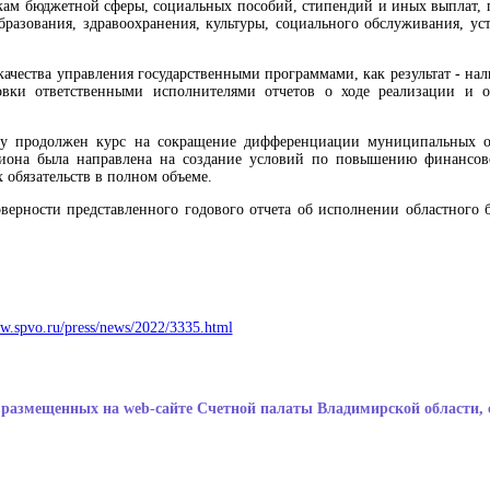
икам бюджетной сферы, социальных пособий, стипендий и иных выплат,
бразования, здравоохранения, культуры, социального обслуживания, ус
качества управления государственными программами, как результат - н
вки ответственными исполнителями отчетов о ходе реализации и о
у продолжен курс на сокращение дифференциации муниципальных о
егиона была направлена на создание условий по повышению финансов
 обязательств в полном объеме.
верности представленного годового отчета об исполнении областного б
ww.spvo.ru/press/news/2022/3335.html
размещенных на web-сайте Счетной палаты Владимирской области, 