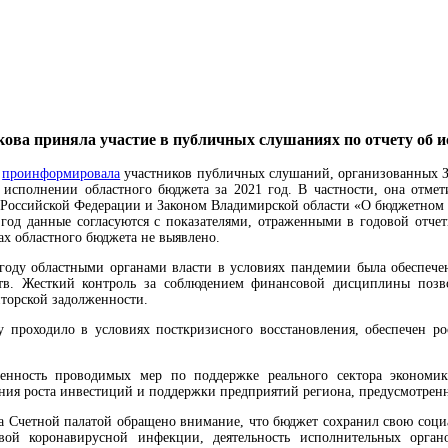
ва приняла участие в публичных слушаниях по отчету об ис
а
проинформировала
участников публичных слушаний, организованных З
 исполнении областного бюджета за 2021 год. В частности, она отмети
Российской Федерации и Законом Владимирской области «О бюджетном п
 год данные согласуются с показателями, отраженными в годовой отче
ах областного бюджета не выявлено.
 году областными органами власти в условиях пандемии была обеспече
тв. Жесткий контроль за соблюдением финансовой дисциплины позв
торской задолженности.
 проходило в условиях посткризисного восстановления, обеспечен р
венность проводимых мер по поддержке реального сектора экономик
ния роста инвестиций и поддержки предприятий региона, предусмотрен
та Счетной палатой обращено внимание, что бюджет сохранил свою соц
вой коронавирусной инфекции, деятельность исполнительных орган