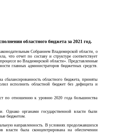
полнении областного бюджета за 2021 год.
аконодательным Собранием Владимирской области, о
ла, что отчет по составу и структуре соответствует
роцессе во Владимирской области». Представленные
тности главных администраторов бюджетных средств.
на сбалансированность областного бюджета, приняты
олил исполнить областной бюджет без дефицита и
ост по отношению к уровню 2020 года большинства
и. Однако органами государственной власти были
ные бюджетом.
иальную направленность. В условиях продолжавшихся
ов власти была сконцентрирована на обеспечении