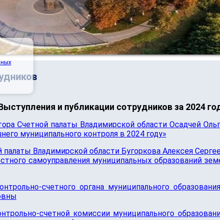
нных
удников
Выступления и публикации сотрудников за 2024 го
тора Счетной палаты Владимирской области Осадчей Оль
его муниципального контроля в 2024 году»
 палаты Владимирской области Бугоркова Алексея Серге
естного самоуправления муниципальных образований зе
онтрольно-счетного органа муниципального образовани
овны
онтрольно-счетной комиссии муниципального образован