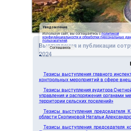
Уведомление
Используя сайт, вы соглашаетесь с
политикой
конфиденциальности и обработки персональных да
пользователей
.
Выступления и публикации сотр
Соглашаюсь
2024
Тезисы выступления главного инспек
контрольных мероприятий в сфере внешн
Тезисы выступления аудитора Счетной
управления и распоряжения органами м
территории сельских поселений»
Тезисы выступления председателя К
области Скопиновой Натальи Александр
Тезисы выступления председателя к