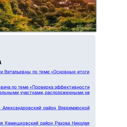
д
ги Витальевны по теме «Основные итоги
евича по теме «Проверка эффективности
мельными участками, расположенными на
я Александровский район Владимирской
ия Камешковский район Рахова Николая