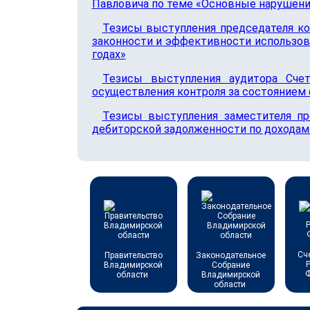
Павловича по теме «Основные нарушени
Тезисы выступления председателя ко
законности и эффективности использов
годах»
Тезисы выступления аудитора Сче
осуществления контроля за состоянием
Тезисы выступления заместителя пр
дебиторской задолженности по доходам
Сч
Правительство
Законодательное
Владимирской
Собрание
области
Владимирской
области