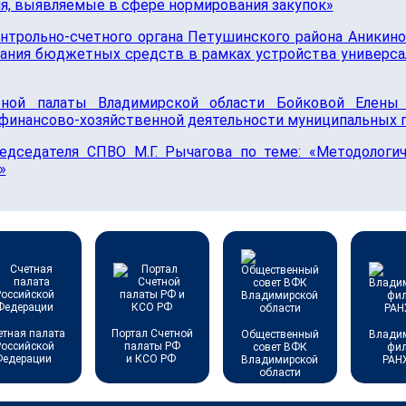
я, выявляемые в сфере нормирования закупок»
нтрольно-счетного органа Петушинского района Аникин
ания бюджетных средств в рамках устройства универса
тной палаты Владимирской области Бойковой Елены
 финансово-хозяйственной деятельности муниципальных 
едседателя СПВО М.Г. Рычагова по теме: «Методологич
»
етная палата
Портал Счетной
Общественный
Влади
Российской
палаты РФ
совет ВФК
фи
Федерации
и КСО РФ
Владимирской
РАН
области