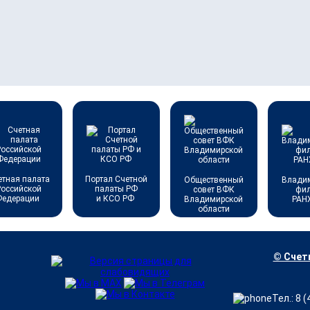
етная палата
Портал Счетной
Общественный
Влади
Российской
палаты РФ
совет ВФК
фи
Федерации
и КСО РФ
Владимирской
РАН
области
© Счетн
Тел.: 8 