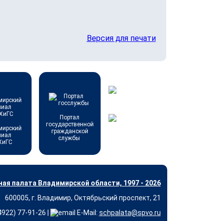
Версия для печати
Портал
государственной
мирский
гражданской
лиал
службы
ХиГС
ая палата Владимирской области, 1997 - 2026
600005, г. Владимир, Октябрьский проспект, 21
(4922) 77-91-26 |
E-Mail:
schpalata@spvo.ru