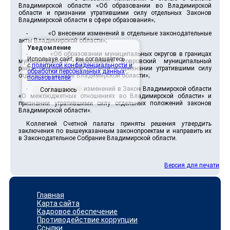
Владимирской области «Об образовании во Владимирской
области и признании утратившими силу отдельных Законов
Владимирской области в сфере образования»;
- «О внесении изменений в отдельные законодательные
акты Владимирской области»;
Уведомление
- «Об образовании муниципальных округов в границах
Используя сайт, вы соглашаетесь
муниципального образования Ковровский муниципальный
с
политикой конфиденциальности и
район Владимирской области и признании утратившими силу
обработки персональных данных
отдельных законов Владимирской области»;
пользователей
.
- «О внесении изменений в Закон Владимирской области
Соглашаюсь
«О межбюджетных отношениях во Владимирской области» и
признании утратившими силу отдельных положений законов
Владимирской области».
Коллегией Счетной палаты приняты решения
утвердить
заключения по вышеуказанным законопроектам и направить их
в Законодательное Собрание Владимирской области.
Версия для печати
Главная
Карта сайта
Кадровое обеспечение
Противодействие коррупции
Ссылки