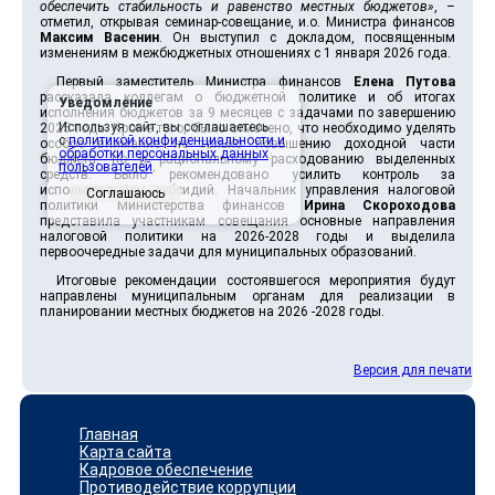
обеспечить стабильность и равенство местных бюджетов»
, –
отметил, открывая семинар-совещание, и.о. Министра финансов
Максим Васенин
. Он выступил с докладом, посвященным
изменениям в межбюджетных отношениях с 1 января 2026 года.
Первый заместитель Министра финансов
Елена Путова
рассказала коллегам о бюджетной политике и об итогах
Уведомление
исполнения бюджетов за 9 месяцев с задачами по завершению
Используя сайт, вы соглашаетесь
2025 года. Кроме того, было отмечено, что необходимо уделять
с
политикой конфиденциальности и
особое внимание не только повышению доходной части
обработки персональных данных
бюджета, но и рациональному расходованию выделенных
пользователей
.
средств. Было рекомендовано усилить контроль за
использованием субсидий. Начальник управления налоговой
Соглашаюсь
политики Министерства финансов
Ирина Скороходова
представила участникам совещания основные направления
налоговой политики на 2026-2028 годы и выделила
первоочередные задачи для муниципальных образований.
Итоговые рекомендации состоявшегося мероприятия будут
направлены муниципальным органам для реализации в
планировании местных бюджетов на 2026 -2028 годы.
Версия для печати
Главная
Карта сайта
Кадровое обеспечение
Противодействие коррупции