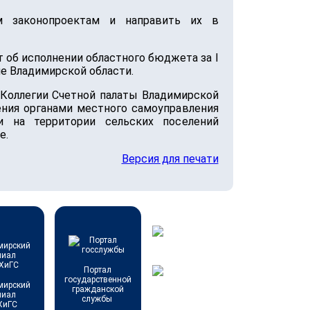
 законопроектам и направить их в
 об исполнении областного бюджета за I
е Владимирской области.
Коллегии Счетной палаты Владимирской
ения органами местного самоуправления
и на территории сельских поселений
е.
Версия для печати
Портал
государственной
мирский
гражданской
лиал
службы
ХиГС