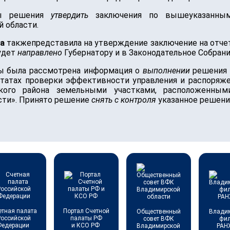
ты решения
утвердить
заключения по вышеуказанным
 области.
ва
такжепредставила на утверждение заключение на отчет
будет
направлено
Губернатору и в Законодательное Собрани
ты была рассмотрена информация о
выполнении
решения 
льтатах проверки эффективности управления и распоряж
кого района земельными участками, расположенным
сти». Принято решение
снять с контроля
указанное решени
етная палата
Портал Счетной
Общественный
Влади
Российской
палаты РФ
совет ВФК
фи
Федерации
и КСО РФ
Владимирской
РАН