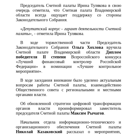
Председатель Счетной палаты Ирина Тулякова в свою
очередь отметила, что Счетная палата Владимирской
области всегда ощущает поддержку со стороны
Законодательного Собрания.
«
Депутатский корпус - гарант деятельности Счетной
палаты», -
отметила Ирина Тулякова.
В ходе торжественной части Председатель
Законодательного Собрания
Ольга Хохлова
вручила
Счетной палате Владимирской области
Диплом
победителя
II
степени
Всероссийского конкурса
«Лучший финансовый контролер Российской
Федерации» в номинации «Лучшее контрольное
мероприятие».
В ходе заседания внимание было уделено актуальным
вопросам работы Счетной палаты, взаимодействию
Общественного совета с региональными и местными
органами власти.
Об обновленной стратегии цифровой трансформации
органов власти проинформировал заместитель
председателя Счетной палаты
Максим Рычагов
.
Начальник отдела информационно-технического и
организационного обеспечения Счетной палаты
Николай Казаковский
рассказал о мероприятиях,