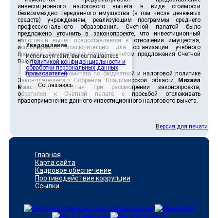
инвестиционного налогового вычета в виде стоимости
безвозмездно переданного имущества (в том числе денежных
средств) учреждениям, реализующим программы среднего
профессионального образования. Счетной палатой было
предложено уточнить в законопроекте, что инвестиционный
налоговый вычет предоставляется в отношении имущества,
Уведомление
используемого исключительно для организации учебного
процесса. Законопроект принят с учетом предложения Счетной
Используя сайт, вы соглашаетесь
палаты.
с
политикой конфиденциальности и
обработки персональных данных
Председатель комитета по бюджетной и налоговой политике
пользователей
.
Законодательного Собрания Владимирской области
Михаил
Соглашаюсь
Максюков
, выступая при рассмотрении законопроекта,
обратился к Счетной палате с просьбой отслеживать
правоприменение данного инвестиционного налогового вычета.
Версия для печати
Главная
Карта сайта
Кадровое обеспечение
Противодействие коррупции
Ссылки