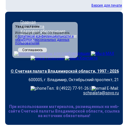
Версия для печати
Главная
Карта сайта
Уведомление
Кадровое обеспечение
Используя сайт, вы соглашаетесь
Противодействие коррупции
с
политикой конфиденциальности и
обработки персональных данных
Ссылки
пользователей
.
Соглашаюсь
© Счетная палата Владимирской области, 1997 - 2026
600005, г. Владимир, Октябрьский проспект, 21
Тел.: 8 (4922) 77-91-26 |
E-Mail:
schpalata@spvo.ru
При использовании материалов, размещенных на web-
сайте Счетной палаты Владимирской области, ссылка
на источник обязательна!