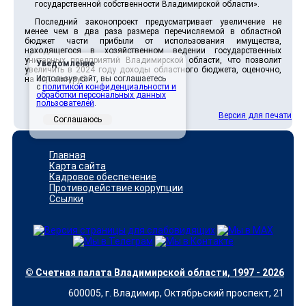
государственной собственности Владимирской области».
Последний законопроект предусматривает увеличение не
менее чем в два раза размера перечисляемой в областной
бюджет части прибыли от использования имущества,
находящегося в хозяйственном ведении государственных
унитарных предприятий Владимирской области, что позволит
Уведомление
увеличить в 2024 году доходы областного бюджета, оценочно,
Используя сайт, вы соглашаетесь
на 40,0 млн руб.
с
политикой конфиденциальности и
обработки персональных данных
пользователей
.
Версия для печати
Соглашаюсь
Главная
Карта сайта
Кадровое обеспечение
Противодействие коррупции
Ссылки
© Счетная палата Владимирской области, 1997 - 2026
600005, г. Владимир, Октябрьский проспект, 21