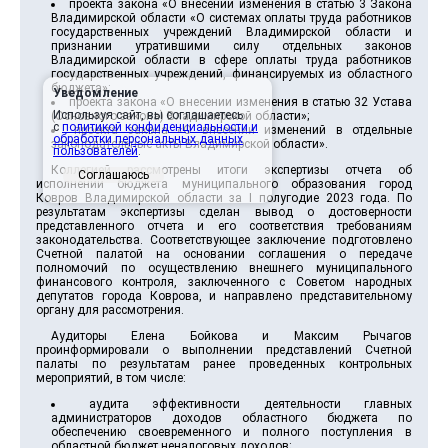
проекта закона «О внесении изменения в статью 3 Закона
Владимирской области «О системах оплаты труда работников
государственных учреждений Владимирской области и
признании утратившими силу отдельных законов
Владимирской области в сфере оплаты труда работников
государственных учреждений, финансируемых из областного
бюджета»;
Уведомление
проекта закона «О внесении изменения в статью 32 Устава
Используя сайт, вы соглашаетесь
(Основного закона) Владимирской области»;
с
политикой конфиденциальности и
проекта закона «О внесении изменений в отдельные
обработки персональных данных
законодательные акты Владимирской области».
пользователей
.
Коллегией рассмотрены итоги экспертизы отчета об
Соглашаюсь
исполнении бюджета муниципального образования город
Ковров Владимирской области за I полугодие 2023 года. По
результатам экспертизы сделан вывод о достоверности
представленного отчета и его соответствия требованиям
законодательства. Соответствующее заключение подготовлено
Счетной палатой на основании соглашения о передаче
полномочий по осуществлению внешнего муниципального
финансового контроля, заключенного с Советом народных
депутатов города Коврова, и направлено представительному
органу для рассмотрения.
Аудиторы Елена Бойкова и Максим Рычагов
проинформировали о выполнении представлений Счетной
палаты по результатам ранее проведенных контрольных
мероприятий, в том числе:
аудита эффективности деятельности главных
администраторов доходов областного бюджета по
обеспечению своевременного и полного поступления в
областной бюджет неналоговых доходов;