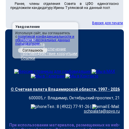
Ранее, члены отделения Совета в ЦФО единогласно
предложили кандидатуру Ирины Туляковой на данный пост.
Версия для печати
Уведомление
Используя сайт, вы соглашаетесь
с
политикой конфиденциальности и
Главная
обработки персональных данных
пользователей
.
Карта сайта
Кадровое обеспечение
Соглашаюсь
Противодействие коррупции
Ссылки
© Счетная палата Владимирской области, 1997 - 2026
600005, г. Владимир, Октябрьский проспект, 21
Тел.: 8 (4922) 77-91-26 |
E-Mail:
schpalata@spvo.ru
При использовании материалов, размещенных на web-