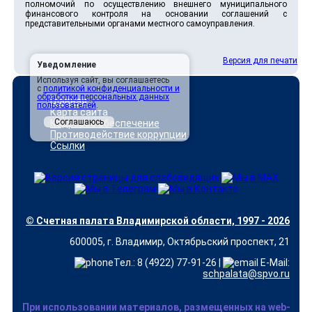
полномочий по осуществлению внешнего муниципального
финансового контроля на основании соглашений с
представительными органами местного самоуправления.
Версия для печати
Уведомление
Используя сайт, вы соглашаетесь
с
политикой конфиденциальности и
обработки персональных данных
Главная
пользователей
.
Карта сайта
Соглашаюсь
Кадровое обеспечение
Противодействие коррупции
Ссылки
© Счетная палата Владимирской области, 1997 - 2026
600005, г. Владимир, Октябрьский проспект, 21
Тел.: 8 (4922) 77-91-26 |
E-Mail:
schpalata@spvo.ru
При использовании материалов, размещенных на web-