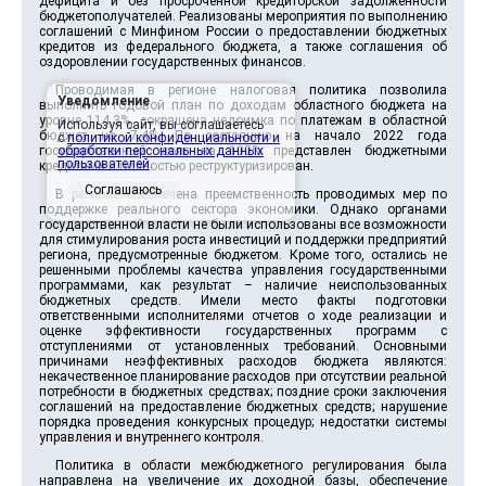
дефицита и без просроченной кредиторской задолженности
бюджетополучателей. Реализованы мероприятия по выполнению
соглашений с Минфином России о предоставлении бюджетных
кредитов из федерального бюджета, а также соглашения об
оздоровлении государственных финансов.
Проводимая в регионе налоговая политика позволила
Уведомление
выполнить годовой план по доходам областного бюджета на
уровне 114,3%, сокращена недоимка по платежам в областной
Используя сайт, вы соглашаетесь
бюджет на 7,4%. По состоянию на начало 2022 года
с
политикой конфиденциальности и
государственный долг на 100% представлен бюджетными
обработки персональных данных
пользователей
.
кредитами и полностью реструктуризирован.
Соглашаюсь
В регионе обеспечена преемственность проводимых мер по
поддержке реального сектора экономики. Однако органами
государственной власти не были использованы все возможности
для стимулирования роста инвестиций и поддержки предприятий
региона, предусмотренные бюджетом. Кроме того, остались не
решенными проблемы качества управления государственными
программами, как результат – наличие неиспользованных
бюджетных средств. Имели место факты подготовки
ответственными исполнителями отчетов о ходе реализации и
оценке эффективности государственных программ с
отступлениями от установленных требований. Основными
причинами неэффективных расходов бюджета являются:
некачественное планирование расходов при отсутствии реальной
потребности в бюджетных средствах; поздние сроки заключения
соглашений на предоставление бюджетных средств; нарушение
порядка проведения конкурсных процедур; недостатки системы
управления и внутреннего контроля.
Политика в области межбюджетного регулирования была
направлена на увеличение их доходной базы, обеспечение