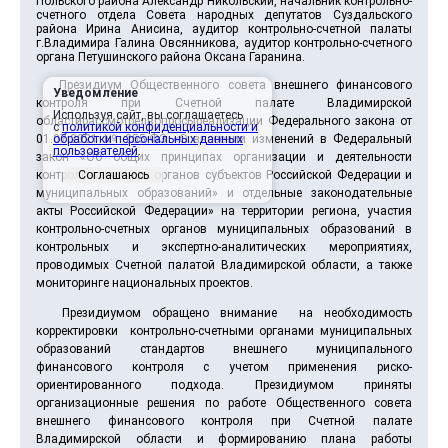
Польского района Александр Никольский, начальник контрольно-
счетного отдела Совета народных депутатов Суздальского
района Ирина Анисина, аудитор контрольно-счетной палаты
г.Владимира Галина Овсянникова, аудитор контрольно-счетного
органа Петушинского района Оксана Гаранина.
Президиум Общественного совета внешнего финансового
Уведомление
контроля при Счетной палате Владимирской
Используя сайт, вы соглашаетесь
областирассмотрелвопросыреализации Федерального закона от
с
политикой конфиденциальности и
01.07.2021 № 255-ФЗ «О внесении изменений в Федеральный
обработки персональных данных
пользователей
.
закон «Об общих принципах организации и деятельности
контрольно-счетных органов субъектов Российской Федерации и
Соглашаюсь
муниципальных образований» и отдельные законодательные
акты Российской Федерации» на территории региона, участия
контрольно-счетных органов муниципальных образований в
контрольных и экспертно-аналитических мероприятиях,
проводимых Счетной палатой Владимирской области, а также
мониторинге национальных проектов.
Президиумом обращено внимание на необходимость
корректировки контрольно-счетными органами муниципальных
образований стандартов внешнего муниципального
финансового контроля с учетом применения риско-
ориентированного подхода. Президиумом приняты
организационные решения по работе Общественного совета
внешнего финансового контроля при Счетной палате
Владимирской области и формированию плана работы