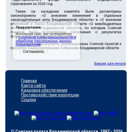
страхования за 2020 год.
Также на заседании комитета были рассмотрены
законопроекты «О внесении изменений в отдельные
законодательные акты Владимирской области» и «О внесении
изменений в Закон Владимирской области «О межбюджетных
Уведомление
отношениях во Владимирской области», по которым Счетной
палатой были подготовлены заключения о результатах
Используя сайт, вы соглашаетесь
финансово-экономической экспертизы.
с
политикой конфиденциальности и
обработки персональных данных
Указанные законопроекты рекомендованы Счетной палатой к
пользователей
.
принятию Законодательным Собранием Владимирской области.
Соглашаюсь
Версия для печати
Главная
Карта сайта
Кадровое обеспечение
Противодействие коррупции
Ссылки
© Счетная палата Владимирской области, 1997 - 2026