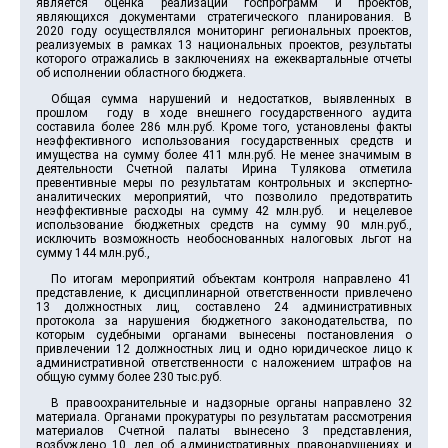
является оценка реализации госпрограмм и проектов,
являющихся документами стратегического планирования. В
2020 году осуществлялся мониторинг региональных проектов,
реализуемых в рамках 13 национальных проектов, результаты
которого отражались в заключениях на ежеквартальные отчеты
об исполнении областного бюджета.
Общая сумма нарушений и недостатков, выявленных в
прошлом году в ходе внешнего государственного аудита
составила более 286 млн.руб. Кроме того, установлены факты
неэффективного использования государственных средств и
имущества на сумму более 411 млн.руб. Не менее значимым в
деятельности Счетной палаты Ирина Тулякова отметила
превентивные меры по результатам контрольных и экспертно-
аналитических мероприятий, что позволило предотвратить
неэффективные расходы на сумму 42 млн.руб. и нецелевое
использование бюджетных средств на сумму 90 млн.руб.,
исключить возможность необоснованных налоговых льгот на
сумму 144 млн.руб.,
По итогам мероприятий объектам контроля направлено 41
представление, к дисциплинарной ответственности привлечено
13 должностных лиц, составлено 24 административных
протокола за нарушения бюджетного законодательства, по
которым судебными органами вынесены постановления о
привлечении 12 должностных лиц и одно юридическое лицо к
административной ответственности с наложением штрафов на
общую сумму более 230 тыс.руб.
В правоохранительные и надзорные органы направлено 32
материала. Органами прокуратуры по результатам рассмотрения
материалов Счетной палаты вынесено 3 представления,
возбуждено 10 дел об административных правонарушениях и