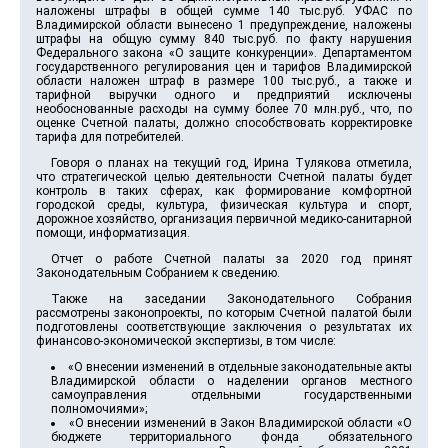
наложены штрафы в общей сумме 140 тыс.руб. УФАС по
Владимирской области вынесено 1 предупреждение, наложены
штрафы на общую сумму 840 тыс.руб. по факту нарушения
Федерального закона «О защите конкуренции». Департаментом
государственного регулирования цен и тарифов Владимирской
области наложен штраф в размере 100 тыс.руб., а также и
тарифной выручки одного и предприятий исключены
необоснованные расходы на сумму более 70 млн.руб., что, по
оценке Счетной палаты, должно способствовать корректировке
тарифа для потребителей.
Говоря о планах на текущий год, Ирина Тулякова отметила,
что стратегической целью деятельности Счетной палаты будет
контроль в таких сферах, как формирование комфортной
городской среды, культура, физическая культура и спорт,
дорожное хозяйство, организация первичной медико-санитарной
помощи, информатизация.
Отчет о работе Счетной палаты за 2020 год принят
Законодательным Собранием к сведению.
Также на заседании Законодательного Собрания
рассмотрены законопроекты, по которым Счетной палатой были
подготовлены соответствующие заключения о результатах их
финансово-экономической экспертизы, в том числе:
«О внесении изменений в отдельные законодательные акты
Владимирской области о наделении органов местного
самоуправления отдельными государственными
полномочиями»;
«О внесении изменений в Закон Владимирской области «О
бюджете территориального фонда обязательного