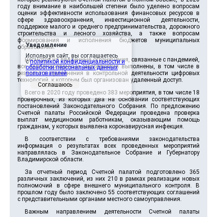
году внимание в наибольшей степени было уделено вопросам
оценки эффективности использования финансовых ресурсов в
сфере здравоохранения, инвестиционной деятельности,
поддержке малого и среднего предпринимательства, дорожного
строительства и лесного хозяйства, а также вопросам
формирования и исполнения бюджетов муниципальных
Уведомление
образований.
Используя сайт, вы соглашаетесь
Несмотря на введенные ограничения, связанные с пандемией,
с
политикой конфиденциальности и
все запланированные мероприятия выполнены, в том числе в
обработки персональных данных
результате применения в контрольной деятельности цифровых
пользователей
.
технологий, к которым был организован удаленный доступ.
Соглашаюсь
Всего в 2020 году проведено 383 мероприятия, в том числе 18
проверочных, из которых два на основании соответствующих
постановлений Законодательного Собрания. По предложению
Счетной палаты Российской Федерации проведена проверка
выплат медицинским работникам, оказывающим помощь
гражданам, у которых выявлена коронавирусная инфекция.
В соответствии с требованиями законодательства
информация о результатах всех проведенных мероприятий
направлялась в Законодательное Собрание и Губернатору
Владимирской области.
За отчетный период Счетной палатой подготовлено 365
различных заключений, из них 210 в рамках реализации новых
полномочий в сфере внешнего муниципального контроля. В
прошлом году было заключено 55 соответствующих соглашений
с представительными органами местного самоуправления.
Важным направлением деятельности Счетной палаты