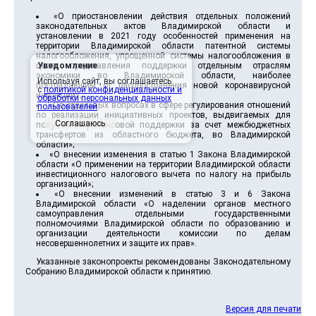
«О приостановлении действия отдельных положений
законодательных актов Владимирской области и
установлении в 2021 году особенностей применения на
территории Владимирской области патентной системы
налогообложения, упрощенной системы налогообложения в
целях представления поддержки отдельным отраслям
Уведомление
экономики во Владимирской области, наиболее
Используя сайт, вы соглашаетесь
пострадавшим от распространения новой коронавирусной
с
политикой конфиденциальности и
инфекции»;
обработки персональных данных
«Об отдельных вопросах в сфере регулирования отношений
пользователей
.
по реализации инициативных проектов, выдвигаемых для
Соглашаюсь
получения финансовой поддержки за счет межбюджетных
трансфертов из областного бюджета, во Владимирской
области»;
«О внесении изменения в статью 1 Закона Владимирской
области «О применении на территории Владимирской области
инвестиционного налогового вычета по налогу на прибыль
организаций»;
«О внесении изменений в статью 3 и 6 Закона
Владимирской области «О наделении органов местного
самоуправления отдельными государственными
полномочиями Владимирской области по образованию и
организации деятельности комиссии по делам
несовершеннолетних и защите их прав».
Указанные законопроекты рекомендованы Законодательному
Собранию Владимирской области к принятию.
Версия для печати