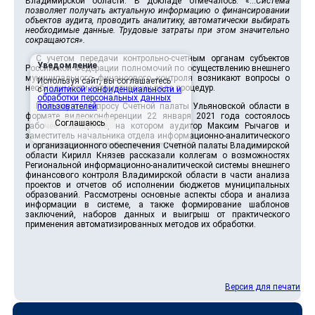
Владимирской области. В докладе отмечалось: «…
Система
позволяет получать актуальную информацию о финансировании
объектов аудита, проводить аналитику, автоматически выбирать
необходимые данные. Трудовые затраты при этом значительно
сокращаются».
С учетом передачи контрольно-счетным органам субъектов
Уведомление
Российской Федерации полномочий по осуществлению внешнего
муниципального финансового контроля возникают вопросы о
Используя сайт, вы соглашаетесь
необходимости автоматизации ряда процедур.
с
политикой конфиденциальности и
обработки персональных данных
Поэтому по запросу Счетной палаты Ульяновской области в
пользователей
.
формате видеоконференции 22 января 2021 года состоялось
Соглашаюсь
рабочее совещание, на котором аудитор Максим Рычагов и
заместитель начальника отдела информационно-аналитического
и организационного обеспечения Счетной палаты Владимирской
области Кирилл Князев рассказали коллегам о возможностях
Региональной информационно-аналитической системы внешнего
финансового контроля Владимирской области в части анализа
проектов и отчетов об исполнении бюджетов муниципальных
образований. Рассмотрены основные аспекты сбора и анализа
информации в системе, а также формирование шаблонов
заключений, наборов данных и выигрыш от практического
применения автоматизированных методов их обработки.
Версия для печати