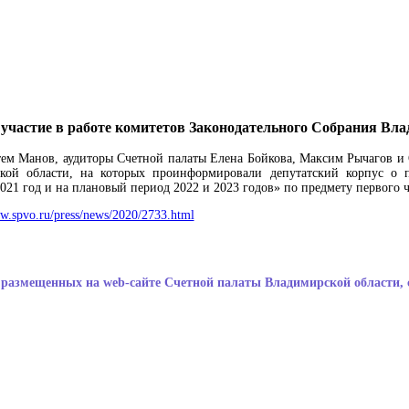
частие в работе комитетов Законодательного Собрания Вла
тем Манов, аудиторы Счетной палаты Елена Бойкова, Максим Рычагов и 
кой области, на которых проинформировали депутатский корпус о п
21 год и на плановый период 2022 и 2023 годов» по предмету первого ч
ww.spvo.ru/press/news/2020/2733.html
размещенных на web-сайте Счетной палаты Владимирской области, 