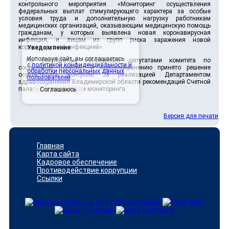
контрольного мероприятия «Мониторинг осуществления
федеральных выплат стимулирующего характера за особые
условия труда и дополнительную нагрузку работникам
медицинских организаций, оказывающим медицинскую помощь
гражданам, у которых выявлена новая коронавирусная
инфекция, и лицам из групп риска заражения новой
коронавирусной инфекцией».
Уведомление
Используя сайт, вы соглашаетесь
По результатам обсуждения депутатами комитета по
с
политикой конфиденциальности и
социальной политике и здравоохранению принято решение
обработки персональных данных
осуществлять контроль за реализацией Департаментом
пользователей
.
здравоохранения Владимирской области рекомендаций Счетной
палаты по результатам мониторинга.
Соглашаюсь
Версия для печати
Главная
Карта сайта
Кадровое обеспечение
Противодействие коррупции
Ссылки