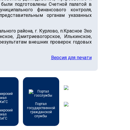
я были подготовлены Счетной палатой в
иципального финансового контроля,
представительным органам указанных
ного района, г. Курлово, п.Красное Эхо
нское, Дмитриевогорское, Илькинское,
 результатам внешних проверок годовых
Версия для печати
Портал
государственной
мирский
гражданской
лиал
службы
ХиГС