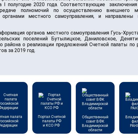
за I полугодие 2020 года. Соответствующие заключени
редаче полномочий по осуществлению внешнего мун
органами местного самоуправления, и направлены 
формация органов местного самоуправления Гусь-Хрусталь
, сельских поселений Бутылицкое, Даниловское, Деняти
о района о реализации предложений Счетной палаты по
в за 2019 год.
етная палата
Портал Счетной
Общественный
Влади
Российской
палаты РФ
совет ВФК
фи
Федерации
и КСО РФ
Владимирской
РАН
области