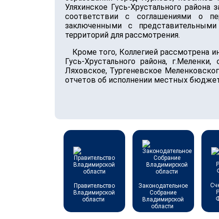
Уляхинское Гусь-Хрустального района 
соответствии с соглашениями о пе
заключенными с представительными 
территорий для рассмотрения.
Кроме того, Коллегией рассмотрена ин
Гусь-Хрустального района, г.Меленки
Ляховское, Тургеневское Меленковског
отчетов об исполнении местных бюджето
Сч
Правительство
Законодательное
Владимирской
Собрание
области
Владимирской
области