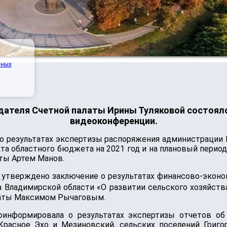
нных
ателя Счетной палаты Ирины Туляковой состояло
видеоконференции.
о результатах экспертизы распоряжения администрации
а областного бюджета на 2021 год и на плановый период
ты Артем Манов.
 утверждено заключение о результатах финансово-эконо
 Владимирской области «О развитии сельского хозяйств
латы Максимом Рычаговым.
оинформировала о результатах экспертизы отчетов о
 Красное Эхо и Мезиновский, сельских поселений Григо