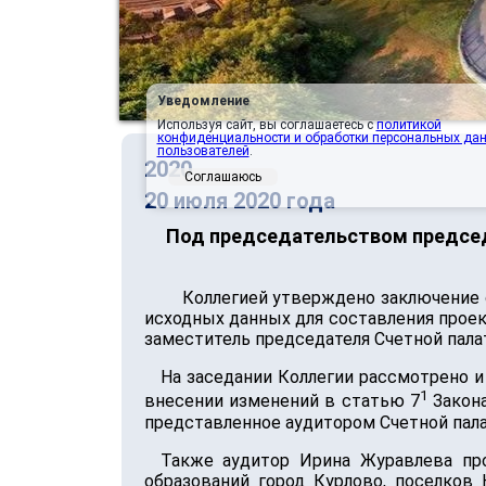
Уведомление
Используя сайт, вы соглашаетесь с
политикой
конфиденциальности и обработки персональных да
пользователей
.
2020
Соглашаюсь
20 июля 2020 года
Под председательством председ
Коллегией утверждено заключение 
исходных данных для составления проект
заместитель председателя Счетной пала
На заседании Коллегии рассмотрено и
1
внесении изменений в статью 7
Закона
представленное аудитором Счетной па
Также аудитор Ирина Журавлева пр
образований город Курлово, поселков