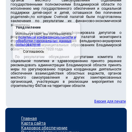
органов местного самоуправления отдельными
государственными полномочиями Владимирской области по
исполнению мер государственного обеспечения и социальной
поддержки детей-сирот и детей, оставшихся без попечения
родителей»,по которым Счетной палатой были подготовлены
заключения по результатам их финансово-экономической
экспертизы.
Уведомление
Ольга Осадчая также проинформировала депутатов о
Используя сайт, вы соглашаетесь
результатах проведенного Счетной палатой мониторинга
с
политикой конфиденциальности и
строительства, ремонта и оснащения фельдшерско-акушерских
обработки персональных данных
пользователей
.
пунктов (ФАП) в муниципальных образованиях Владимирской
области за I квартал 2020 года.
Соглашаюсь
По результатам обсуждения депутатами комитета по
социальной политике и здравоохранению принято решение
рекомендовать администрации Владимирской области принять
меры по урегулированию порядка координации деятельности
обеспечения взаимодействия областных ведомств, органов
местного самоуправления и других заинтересованных
организаций, участвующих в реализации мероприятия по
строительству ФАПов на территории области.
Версия для печати
Главная
Карта сайта
Кадровое обеспечение