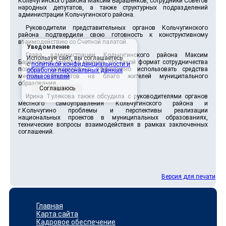
Кольчугинского района Максим Барашенков, сотрудники Советов
народных депутатов, а также структурных подразделений
администрации Кольчугинского района.
Руководители представительных органов Кольчугинского
района подтвердили свою готовность к конструктивному
взаимодействию со Счетной палатой.
Уведомление
Глава администрации Кольчугинского района Максим
Используя сайт, вы соглашаетесь
Барашенков выразил мнение, что такой формат сотрудничества
с
политикой конфиденциальности и
позволит максимально эффективно использовать средства
обработки персональных данных
местных бюджетов на благо жителей муниципального
пользователей
.
образования.
Соглашаюсь
Ирина Тулякова также обсудила с руководителями органов
местного самоуправления Кольчугинского района и
г.Кольчугино проблемы и перспективы реализации
национальных проектов в муниципальных образованиях,
технические вопросы взаимодействия в рамках заключенных
соглашений.
Версия для печати
Главная
Карта сайта
Кадровое обеспечение