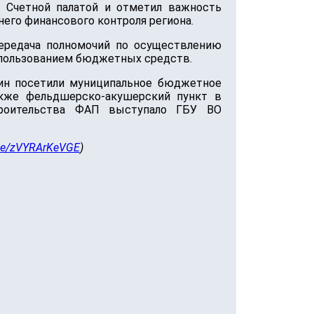
 Счетной палатой и отметил важность
его финансового контроля региона.
передача полномочий по осуществлению
спользованием бюджетных средств.
нин посетили муниципальное бюджетное
акже фельдшерско-акушерский пункт в
строительства ФАП выступало ГБУ ВО
.be/zVYRArKeVGE
)