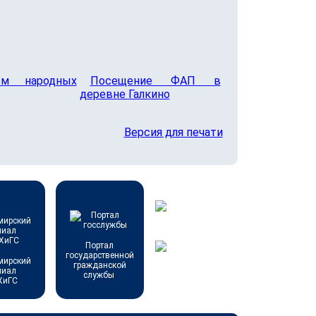
ом народных
Посещение ФАП в
деревне Галкино
Версия для печати
Портал
государственной
мирский
гражданской
лиал
службы
ХиГС