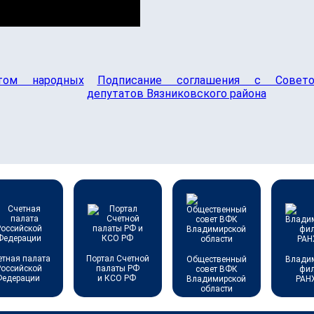
том народных
Подписание соглашения с Совет
депутатов Вязниковского района
етная палата
Портал Счетной
Общественный
Влади
Российской
палаты РФ
совет ВФК
фи
Федерации
и КСО РФ
Владимирской
РАН
области