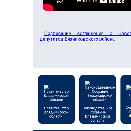
Подписание соглашения с Сове
депутатов Вязниковского района
Сч
Правительство
Законодательное
Владимирской
Собрание
области
Владимирской
области