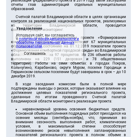
реализации федерального проекта в 2019 году. Были заслушаны
отчеты глав администраций отдельных муниципальных
образований.
Счетной палатой Владимирской области в целях организации
контроля за реализацией национальных проектов, реализуемых
на территории Владимирской области, проводится
Уведомление
соответствующий мониторинг.
Используя сайт, вы соглашаетесь
В 2019 году в региональном проекте «Формирование
с
политикой конфиденциальности и
комфортной городской среды» участвуют 67 муниципальных
обработки персональных данных
образований. По состоянию на 01.12.2019 показатели проекта
пользователей
.
«Формирование комфортной городской среды» во Владимирской
Соглашаюсь
области выполнены на 97 процентов. Из 236 объектов работы
выполнены на 229 (151 дворовая и 78 общественных
территорий). Работы на семи объектах: в городах Покров,
Кольчугино, Карабаново, округе Муром, поселке Городищи и
Першинском сельском поселении будут завершены в срок – до 10
декабря 2019.
В ходе заседания комиссии были в полной мере
подтверждены выводы о рисках, которые оказывают влияние на
достижение целевых показателей регионального проекта,
сделанные по итогам проведенного Счетной палатой
Владимирской области мониторинга реализации проекта:
неравномерный уровень освоения бюджетных средств.
Основной объем выполнения подрядных работ приходился на
осенние месяцы (сентябрь-ноябрь), что, принимая во
внимание сезонность выполнения работ, климатические
условия, в максимальной степени способствует
возникновению рисков невыполнения запланированных
показателей регионального проекта в полном объеме в