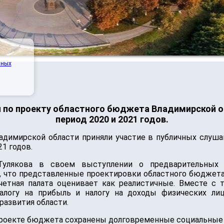
нных
по проекту областного бюджета Владимирской об
период 2020 и 2021 годов.
адимирской области приняли участие в публичных слуша
21 годов.
Тулякова в своем выступлении о предварительных р
 что представленные проектировки областного бюджета п
четная палата оценивает как реалистичные. Вместе с 
налогу на прибыль и налогу на доходы физических ли
развития области.
 проекте бюджета сохранены долговременные социальные