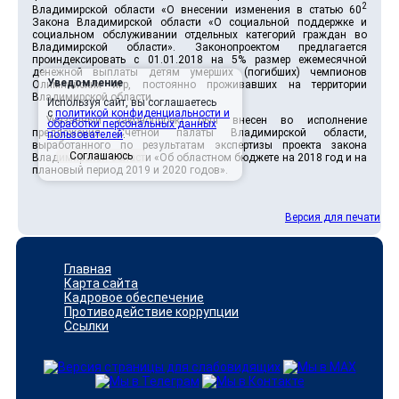
2
Владимирской области «О внесении изменения в статью 60
Закона Владимирской области «О социальной поддержке и
социальном обслуживании отдельных категорий граждан во
Владимирской области». Законопроектом предлагается
проиндексировать с 01.01.2018 на 5% размер ежемесячной
денежной выплаты детям умерших (погибших) чемпионов
Уведомление
Олимпийских игр, постоянно проживавших на территории
Владимирской области.
Используя сайт, вы соглашаетесь
с
политикой конфиденциальности и
Указанный законопроект был внесен во исполнение
обработки персональных данных
предложения Счетной палаты Владимирской области,
пользователей
.
выработанного по результатам экспертизы проекта закона
Соглашаюсь
Владимирской области «Об областном бюджете на 2018 год и на
плановый период 2019 и 2020 годов».
Версия для печати
Главная
Карта сайта
Кадровое обеспечение
Противодействие коррупции
Ссылки