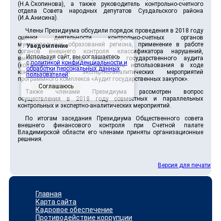
(Н.А.Скопинова), а также руководитель контрольно-счетного
отдела Совета народных депутатов Суздальского района
(И.А.Анисина).
Члены Президиума обсудили порядок проведения в 2018 году
оценки деятельности контрольно-счетных органов
муниципальных образований региона, применение в работе
Уведомление
органов внешнего контроля классификатора нарушений,
Используя сайт, вы соглашаетесь
выявляемых в ходе внешнего государственного аудита
с
политикой конфиденциальности и
(контроля), а также возможность использования в ходе
обработки персональных данных
контрольных и экспертно-аналитических мероприятий
пользователей
.
программного комплекса «Аудит государственных закупок».
Соглашаюсь
Также членами Президиума рассмотрен вопрос
осуществления в 2018 году совместных и параллельных
контрольных и экспертно-аналитических мероприятий.
По итогам заседания Президиума Общественного совета
внешнего финансового контроля при Счетной палате
Владимирской области его членами приняты организационные
решения.
Версия для печати
Главная
Карта сайта
Кадровое обеспечение
Противодействие коррупции