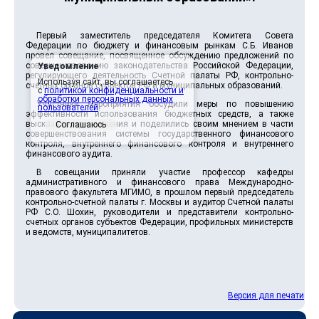
Первый заместитель председателя Комитета Совета
Федерации по бюджету и финансовым рынкам С.Б. Иванов
провел совещание, посвященное обсуждению предложений по
совершенствованию законодательства Российской Федерации,
Уведомление
регулирующего деятельность Счетной палаты РФ, контрольно-
Используя сайт, вы соглашаетесь
счетных органов субъектов РФ и муниципальных образований.
с
политикой конфиденциальности и
обработки персональных данных
Участники мероприятия обсудили меры по повышению
пользователей
.
эффективности использования бюджетных средств, а также
высказали предложения и поделились своим мнением в части
Соглашаюсь
совершенствования системы государственного финансового
контроля, внутреннего финансового контроля и внутреннего
финансового аудита.
В совещании приняли участие профессор кафедры
административного и финансового права Международно-
правового факультета МГИМО, в прошлом первый председатель
контрольно-счетной палаты г. Москвы и аудитор Счетной палаты
РФ С.О. Шохин, руководители и представители контрольно-
счетных органов субъектов Федерации, профильных министерств
и ведомств, муниципалитетов.
Версия для печати