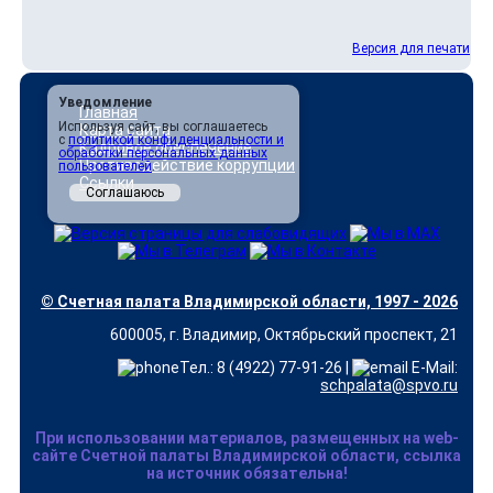
Версия для печати
Уведомление
Главная
Используя сайт, вы соглашаетесь
Карта сайта
с
политикой конфиденциальности и
Кадровое обеспечение
обработки персональных данных
Противодействие коррупции
пользователей
.
Ссылки
Соглашаюсь
© Счетная палата Владимирской области, 1997 - 2026
600005, г. Владимир, Октябрьский проспект, 21
Тел.: 8 (4922) 77-91-26 |
E-Mail:
schpalata@spvo.ru
При использовании материалов, размещенных на web-
сайте Счетной палаты Владимирской области, ссылка
на источник обязательна!