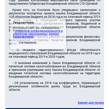
года. Данные контрольные мероприятия были проведены по
предложению Губернатора Владимирской области С.Ю.Орловой.
Кроме того, на Коллегии было утверждено заключение о
результатах экспертизы проекта закона Владимирской области
«Об областном бюджете на 2018 год и на плановый период 2019
и 2020 годов», в обсуждении которого приняла участие
Уведомление
заместитель директора Департамента финансов, бюджетной и
налоговой политики Администрации Владимирской области
Используя сайт, вы соглашаетесь
Е.Г.Путова.
с
политикой конфиденциальности и
обработки персональных данных
Также Коллегия приняла решения по результатам финансово-
пользователей
.
экономической экспертизы проектов законов Владимирской
Соглашаюсь
области:
- О бюджете территориального фонда обязательного
медицинского страхования Владимирской области на 2018 год и
на плановый период 2019 и 2020 годов;
- О внесении изменений в Закон Владимирской области «О
патентной системе налогообложения во Владимирской области
и признании утратившим силу Закона Владимирской области «О
введении патентной системы налогообложения на территории
Владимирской области»;
- Об установлении на 2018 год коэффициента, отражающего
региональные особенности рынка труда во Владимирской
области.
Версия для печати