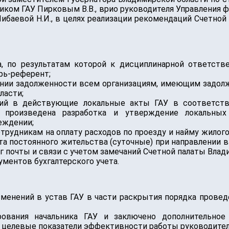
иком ГАУ Пирковым В.В., врио руководителя Управления
ибаевой Н.И., в целях реализации рекомендаций Счетно
, по результатам которой к дисциплинарной ответстве
рь-референт;
ании задолженности всем организациям, имеющим задол
ласти;
ний в действующие локальные акты ГАУ в соответств
 произведена разработка и утверждение локальных
еждении;
трудникам на оплату расходов по проезду и найму жилог
а постоянного жительства (суточные) при направлении в
г почты и связи с учетом замечаний Счетной палаты Влад
ментов бухгалтерского учета.
менений в устав ГАУ в части раскрытия порядка провед
ования начальника ГАУ и заключено дополнительное
 целевые показатели эффективности работы руководителя