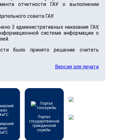
мента отчетности ГАУ о выполнении
ательного совета ГАУ.
чено 3 административных наказания ГАУ,
 информационной системе информации о
лей.
асти было принято решение считать
Версия для печати
Портал
государственной
мирский
гражданской
лиал
службы
ХиГС