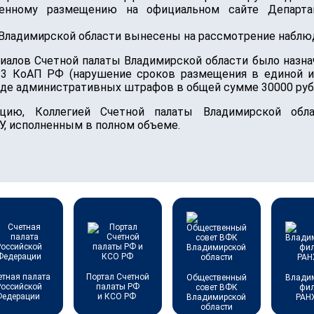
енному размещению на официальном сайте Департа
 Владимирской области вынесены на рассмотрение наблюд
иалов Счетной палаты Владимирской области было назна
32.3 КоАП РФ (нарушение сроков размещения в единой
виде административных штрафов в общей сумме 30000 руб
цию, Коллегией Счетной палаты Владимирской обл
У, исполненным в полном объеме.
етная палата
Портал Счетной
Общественный
Влади
Российской
палаты РФ
совет ВФК
фи
Федерации
и КСО РФ
Владимирской
РАН
области