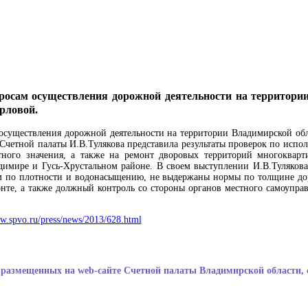
просам осуществления дорожной деятельности на территори
рловой.
 осуществления дорожной деятельности на территории Владимирской о
Счетной палаты И.В.Тулякова представила результаты проверок по испо
тного значения, а также на ремонт дворовых территорий многоквар
димире и Гусь-Хрустальном районе. В своем выступлении И.В.Тулякова
ям по плотности и водонасыщению, не выдержаны нормы по толщине до
нте, а также должный контроль со стороны органов местного самоупра
ww.spvo.ru/press/news/2013/628.html
размещенных на web-сайте Счетной палаты Владимирской области, 