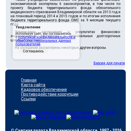
экономической экспертизы 6 законопроектов, в том числе по
проекту бюджета территориального фонда обязательного
медицинского страхования Владимирской области на 2013 год и
на плановый период 2014 и 2015 годов и по итогам исполнения
бюджета территориального фонда ОМС за 9 месяцев текущего
года.
Уведомление
Утверждены заключения о результатах финансово-
Используя сайт, вы соглашаетесь
экономической экспертизы 4 региональных долгосрочных
с
политикой конфиденциальности и
целевых программ.
обработки персональных данных
пользователей
.
На заседании рассмотрены некоторые другие вопросы.
Соглашаюсь
Версия для печати
Главная
Карта сайта
Кадровое обеспечение
Противодействие коррупции
Ссылки
© Счетная палата Владимирской области, 1997 - 2026