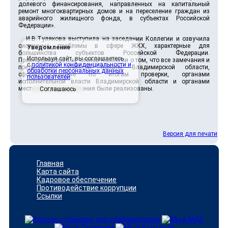
долевого финансирования, направленных на капитальный
ремонт многоквартирных домов и на переселение граждан из
аварийного жилищного фонда, в субъектах Российской
Федерации».
И.В.Тулякова выступила на заседании Коллегии и озвучила
системные проблемы в сфере ЖКХ, характерные для
Уведомление
большинства субъектов Российской Федерации.
Используя сайт, вы соглашаетесь
Проинформировала членов Коллегии о том, что все замечания и
с
политикой конфиденциальности и
предложения Счетной палаты Владимирской области,
обработки персональных данных
сформулированные по итогам проверки, органами
пользователей
.
исполнительной власти Владимирской области и органами
местного самоуправления были реализованы.
Соглашаюсь
Версия для печати
Главная
Карта сайта
Кадровое обеспечение
Противодействие коррупции
Ссылки