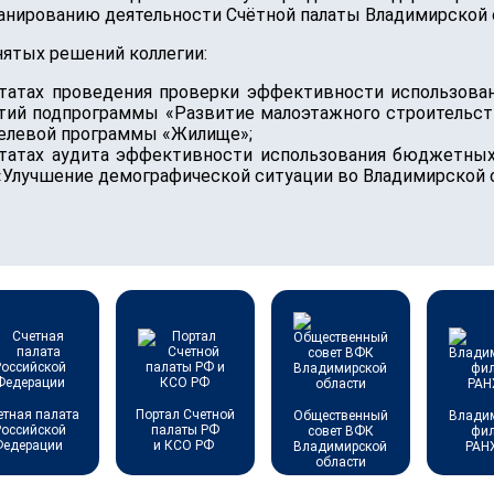
анированию деятельности Счётной палаты Владимирской 
нятых решений коллегии:
льтатах проведения проверки эффективности использов
ятий подпрограммы «Развитие малоэтажного строительст
целевой программы «Жилище»;
льтатах аудита эффективности использования бюджетны
Улучшение демографической ситуации во Владимирской об
етная палата
Портал Счетной
Общественный
Влади
Российской
палаты РФ
совет ВФК
фи
Федерации
и КСО РФ
Владимирской
РАН
области