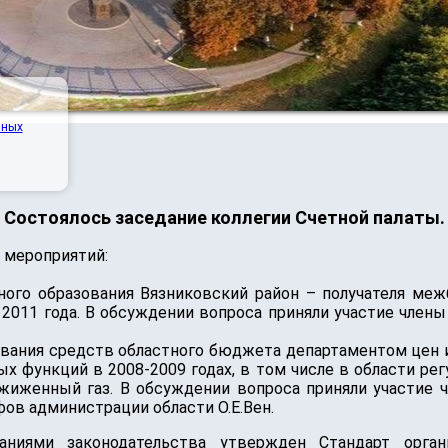
нных
Состоялось заседание коллегии Счетной палаты.
 мероприятий:
ого образования Вязниковский район – получателя ме
 2011 года. В обсуждении вопроса приняли участие члены
ования средств областного бюджета департаментом цен
х функций в 2008-2009 годах, в том числе в области ре
жиженный газ. В обсуждении вопроса приняли участие ч
ов администрации области О.Е.Вен.
ниями законодательства утвержден Стандарт орган