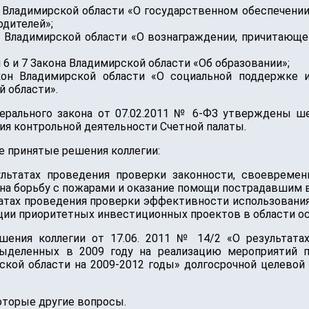
 Владимирской области «О государственном обеспечении
одителей»;
н Владимирской области «О вознаграждении, причитающ
 6 и 7 Закона Владимирской области «Об образовании»;
кон Владимирской области «О социальной поддержке 
й области».
ерального закона от 07.02.2011 № 6-ФЗ утверждены ше
я контрольной деятельности Счетной палаты.
е принятые решения коллегии:
ультатах проведения проверки законности, своевреме
а борьбу с пожарами и оказание помощи пострадавшим в
ьтатах проведения проверки эффективности использовани
ции приоритетных инвестиционных проектов в области ос
шения коллегии от 17.06. 2011 № 14/2 «О результата
ыделенных в 2009 году на реализацию мероприятий 
рской области на 2009-2012 годы» долгосрочной целево
оторые другие вопросы.