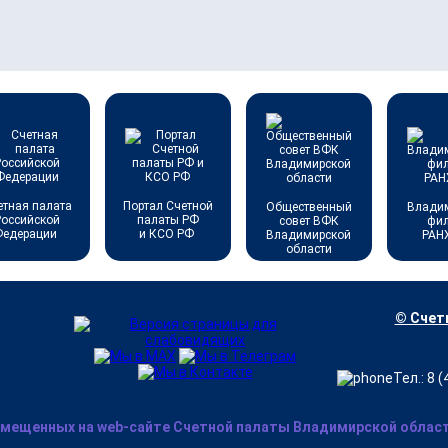
етная палата
Портал Счетной
Общественный
Влади
Российской
палаты РФ
совет ВФК
фи
Федерации
и КСО РФ
Владимирской
РАН
области
© Счетн
Тел.: 8 
змещенных на web-сайте Счетной палаты Владимирской области