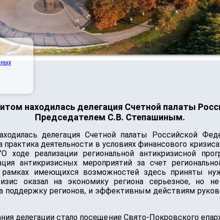
нных
зитом находилась делегация Счетной палаты Росси
Председателем С.В. Степашиным.
ходилась делегация Счетной палаты Российской Феде
а практика деятельности в условиях финансового кризис
 "О ходе реализации региональной антикризисной про
зация антикризисных мероприятий за счет региональн
в рамках имеющихся возможностей здесь приняты нуж
изис оказал на экономику региона серьезное, но не
а поддержку регионов, и эффективным действиям руково
ия делегации стало посещение Свято-Покровского епарх