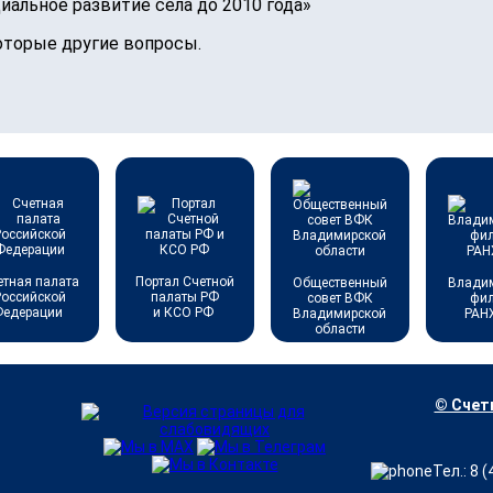
альное развитие села до 2010 года»
оторые другие вопросы.
етная палата
Портал Счетной
Общественный
Влади
Российской
палаты РФ
совет ВФК
фи
Федерации
и КСО РФ
Владимирской
РАН
области
© Счетн
Тел.: 8 