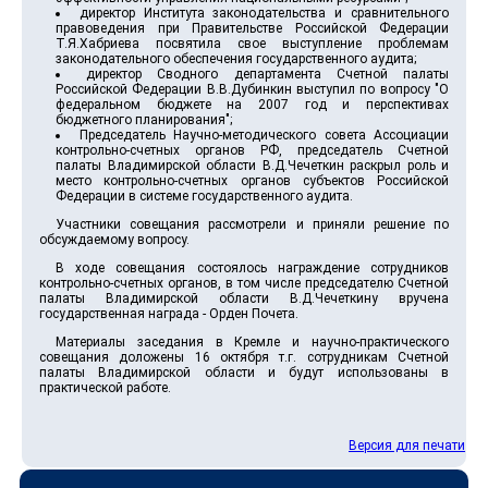
директор Института законодательства и сравнительного
правоведения при Правительстве Российской Федерации
Т.Я.Хабриева посвятила свое выступление проблемам
законодательного обеспечения государственного аудита;
директор Сводного департамента Счетной палаты
Российской Федерации В.В.Дубинкин выступил по вопросу "О
федеральном бюджете на 2007 год и перспективах
бюджетного планирования";
Председатель Научно-методического совета Ассоциации
контрольно-счетных органов РФ, председатель Счетной
палаты Владимирской области В.Д.Чечеткин раскрыл роль и
место контрольно-счетных органов субъектов Российской
Федерации в системе государственного аудита.
Участники совещания рассмотрели и приняли решение по
обсуждаемому вопросу.
В ходе совещания состоялось награждение сотрудников
контрольно-счетных органов, в том числе председателю Счетной
палаты Владимирской области В.Д.Чечеткину вручена
государственная награда - Орден Почета.
Материалы заседания в Кремле и научно-практического
совещания доложены 16 октября т.г. сотрудникам Счетной
палаты Владимирской области и будут использованы в
практической работе.
Версия для печати