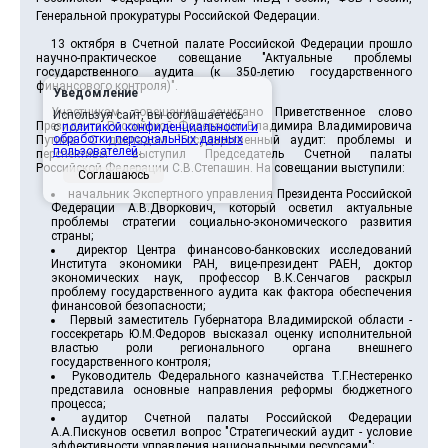
Генеральной прокуратуры Российской Федерации.
13 октября в Счетной палате Российской Федерации прошло
научно-практическое совещание "Актуальные проблемы
государственного аудита (к 350-летию государственного
финансового контроля)".
Уведомление
Участникам совещания зачитано Приветственное слово
Используя сайт, вы соглашаетесь
Президента Российской Федерации Владимира Владимировича
с
политикой конфиденциальности и
обработки персональных данных
Путина. С докладом "Государственный аудит: проблемы и
пользователей
.
перспективы" выступил Председатель Счетной палаты
Российской Федерации С.В.Степашин. На совещании выступили:
Соглашаюсь
начальник Экспертного управления Президента Российской
Федерации А.В.Дворкович, который осветил актуальные
проблемы стратегии социально-экономического развития
страны;
директор Центра финансово-банковских исследований
Института экономики РАН, вице-президент РАЕН, доктор
экономических наук, профессор В.К.Сенчагов раскрыл
проблему государственного аудита как фактора обеспечения
финансовой безопасности;
Первый заместитель Губернатора Владимирской области -
госсекретарь Ю.М.Федоров высказал оценку исполнительной
властью роли регионального органа внешнего
государственного контроля;
Руководитель Федерального казначейства Т.Г.Нестеренко
представила основные направления реформы бюджетного
процесса;
аудитор Счетной палаты Российской Федерации
А.А.Пискунов осветил вопрос "Стратегический аудит - условие
эффективности управления национальными ресурсами";