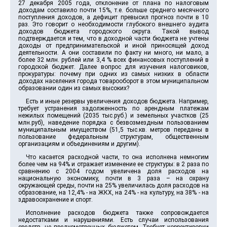
27 декабря 2005 года, отклонение от плана по налоговым
доходам составило почти 15%, т.е. больше среднего месячного
поступления доходов, а дефицит превысил прогноз почти в 10
раз. Это говорит о необходимости глубокого внешнего аудита
доходов бюджета городского округа. Такой вывод
подтверждается и тем, что в доходной части бюджета не учтены
доходы от предпринимательской и иной приносящей доход
деятельности. А они составили по факту ни много, ни мало, а
более 32 млн. рублей или 3,4 % всех финансовых поступлений в
городской бюджет. Далее вопрос для изучения налоговиков,
прокуратуры: почему при одних из самых низких в области
доходах населения города товарооборот в этом муниципальном
образовании один из самых высоких?
Есть и иные резервы увеличения доходов бюджета. Например,
требует устранения задолженность по арендным платежам
нежилых помещений (2035 тыс.руб.) и земельных участков (25
млн.руб), наведение порядка с безвозмездным пользованием
муниципальным имуществом (51,5 тыс.кв. метров переданы в
пользование федеральным структурам, общественным
организациям и объединениям и другим).
Что касается расходной части, то она исполнена немногим
более чем на 94% и отражает изменение ее структуры: в 2 раза по
сравнению с 2004 годом увеличена доля расходов на
национальную экономику, почти в 3 раза – на охрану
окружающей среды, почти на 25% увеличилась доля расходов на
образование, на 12,4% - на ЖКХ, на 24% - на культуру, на 38% - на
здравоохранение и спорт.
Исполнение расходов бюджета также сопровождается
недостатками и нарушениями. Есть случаи использования
средств, не предусмотренных бюджетом. Требует корректировки