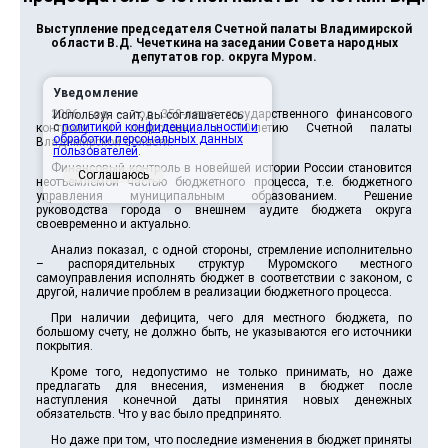
Выступление председателя Счетной палаты Владимирской
области В.Д. Чечеткина на заседании Совета народных
депутатов гор. округа Муром.
Уведомление
2006 год – год 350-летия государственного финансового
Используя сайт, вы соглашаетесь
с
политикой конфиденциальности и
контроля и подготовки к 10-летию Счетной палаты
обработки персональных данных
Владимирской области.
пользователей
.
Финансовый контроль в новейшей истории России становится
Соглашаюсь
неотъемлемой частью бюджетного процесса, т.е. бюджетного
управления муниципальным образованием. Решение
руководства города о внешнем аудите бюджета округа
своевременно и актуально.
Анализ показал, с одной стороны, стремление исполнительно
– распорядительных структур Муромского местного
самоуправления исполнять бюджет в соответствии с законом, с
другой, наличие проблем в реализации бюджетного процесса.
При наличии дефицита, чего для местного бюджета, по
большому счету, не должно быть, не указываются его источники
покрытия.
Кроме того, недопустимо не только принимать, но даже
предлагать для внесения, изменения в бюджет после
наступления конечной даты принятия новых денежных
обязательств. Что у вас было предпринято.
Но даже при том, что последние изменения в бюджет приняты