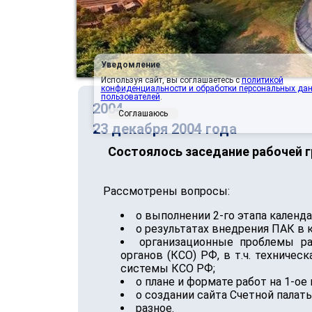
Уведомление
Используя сайт, вы соглашаетесь с
политикой
конфиденциальности и обработки персональных да
пользователей
.
2004
Соглашаюсь
23 декабря 2004 года
Состоялось заседание рабочей 
Рассмотрены вопросы:
о выполнении 2-го этапа календар
о результатах внедрения ПАК в к
организационные проблемы ра
органов (КСО) РФ, в т.ч. техниче
системы КСО РФ;
о плане и формате работ на 1-ое 
о создании сайта Счетной палат
разное.