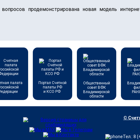
 вопросов продемонстрирована новая модель интерне
етная палата
Портал Счетной
Общественный
Влади
Российской
палаты РФ
совет ВФК
фи
Федерации
и КСО РФ
Владимирской
РАН
области
© Счетн
Тел.: 8 