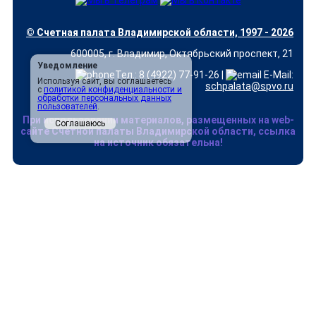
© Счетная палата Владимирской области, 1997 - 2026
600005, г. Владимир, Октябрьский проспект, 21
Уведомление
Тел.: 8 (4922) 77-91-26 |
E-Mail:
Используя сайт, вы соглашаетесь
schpalata@spvo.ru
с
политикой конфиденциальности и
обработки персональных данных
пользователей
.
При использовании материалов, размещенных на web-
Соглашаюсь
сайте Счетной палаты Владимирской области, ссылка
на источник обязательна!