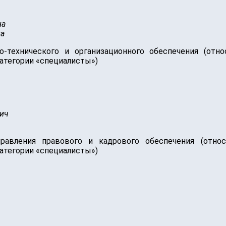
на
на
-технического и организационного обеспечения (отно
атегории «специалисты»)
ич
равления правового и кадрового обеспечения (отно
атегории «специалисты»)