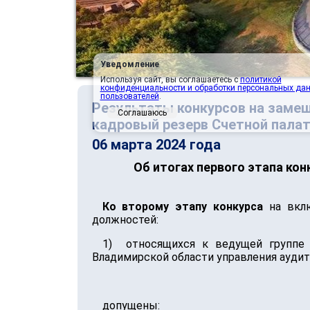
Уведомление
Используя сайт, вы соглашаетесь с
политикой
конфиденциальности и обработки персональных да
пользователей
.
Результаты конкурсов на заме
Соглашаюсь
кадровый резерв Счетной пала
06 марта 2024 года
Об итогах первого этапа ко
Ко второму этапу конкурса
на вклю
должностей:
1) относящихся к ведущей группе 
Владимирской области управления ауди
допущены: