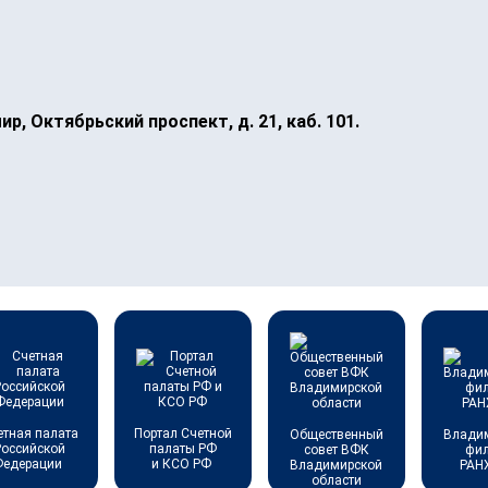
ир, Октябрьский проспект, д. 21, каб. 101.
етная палата
Портал Счетной
Общественный
Влади
Российской
палаты РФ
совет ВФК
фи
Федерации
и КСО РФ
Владимирской
РАН
области