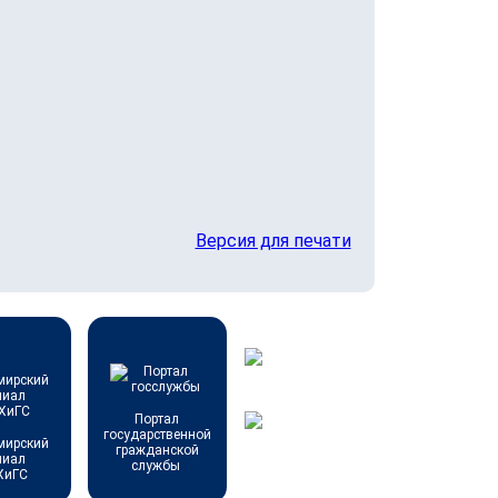
Версия для печати
Портал
государственной
мирский
гражданской
лиал
службы
ХиГС