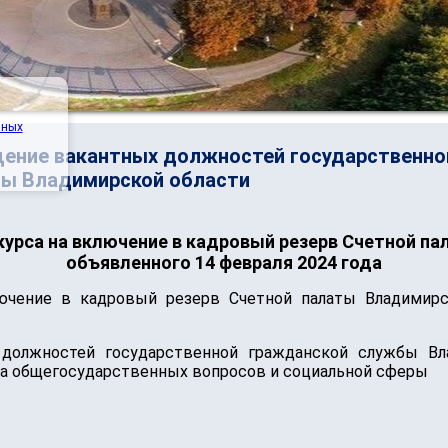
нных
щение вакантных должностей государственно
ты Владимирской области
нкурса на включение в кадровый резерв Счетной п
объявленного 14 февраля 2024 года
чение в кадровый резерв Счетной палаты Владимирс
должностей государственной гражданской службы Вл
та общегосударственных вопросов и социальной сферы