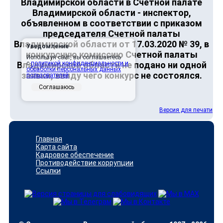
Владимирской области в Счетной палате
Владимирской области - инспектор,
объявленном в соответствии с приказом
председателя Счетной палаты
Владимирской области от 17.03.2020 № 39, в
Уведомление
конкурсную комиссию Счетной палаты
Используя сайт, вы соглашаетесь
Владимирской области не подано ни одной
с
политикой конфиденциальности и
обработки персональных данных
заявки, ввиду чего конкурс не состоялся.
пользователей
.
Соглашаюсь
Версия для печати
Главная
Карта сайта
Кадровое обеспечение
Противодействие коррупции
Ссылки