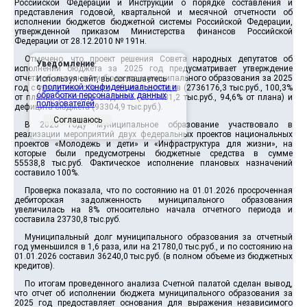
Российской Федерации и Инструкции о порядке составления и
представления годовой, квартальной и месячной отчетности об
исполнении бюджетов бюджетной системы Российской Федерации,
утвержденной приказом Министерства финансов Российской
Федерации от 28.12.2010 № 191н.
Отмечено, что проект решения Совета народных депутатов об
Уведомление
исполнении бюджета за 2025 год предусматривает утверждение
отчета об исполнении бюджета муниципального образования за 2025
Используя сайт, вы соглашаетесь
с
политикой конфиденциальности и
год с указанием общего объема доходов (2736176,3 тыс.руб., 100,3%
обработки персональных данных
от плана), расходов бюджета (2829481,2 тыс.руб., 94,6% от плана) и
пользователей
.
дефицита бюджета (93304,9 тыс.руб.).
Соглашаюсь
В 2025 году муниципальное образование участвовало в
реализации мероприятий двух федеральных проектов национальных
проектов «Молодежь и дети» и «Инфраструктура для жизни», на
которые были предусмотрены бюджетные средства в сумме
55538,8 тыс.руб. Фактическое исполнение плановых назначений
составило 100%.
Проверка показала, что по состоянию на 01.01.2026 просроченная
дебиторская задолженность муниципального образования
увеличилась на 8% относительно начала отчетного периода и
составила 23730,8 тыс.руб.
Муниципальный долг муниципального образования за отчетный
год уменьшился в 1,6 раза, или на 21780,0 тыс.руб., и по состоянию на
01.01.2026 составил 36240,0 тыс.руб. (в полном объеме из бюджетных
кредитов).
По итогам проведенного анализа Счетной палатой сделан вывод,
что отчет об исполнении бюджета муниципального образования за
2025 год предоставляет основания для выражения независимого