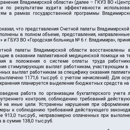
охранения Владимирской области» (далее – ГКУЗ ВО «Цент
ти по результатам аудита эффективности использов
ям в рамках государственной программы Владимирско
казал, что представления Счетной палаты Владимирской
полнены в полном объеме, представления, направленные
 и ГБУЗ ВО «Городская больница № 6 г. Владимира», прин
етной палаты Владимирской области восстановлены 
щие в оказании паллиативной медицинской помощи на те
ия в положения о системе оплаты труда работник
ния стимулирующих выплат работникам, участвующим в о
ных выплат работникам за специфику оказания паллиат
выплачено 1171,6 тыс.руб. с учетом начислений). Для о
ранения планируется выделение бюджетных средств на 
ведена работа по организации бухгалтерского учета 
внутреннего контроля, соблюдению требований действую
й на иные цели. Устранены нарушения при оформлени
 меры к соблюдению требований действующего законодат
е 913,0 тыс.руб., неправомерно оплаченных при выполн
 в сумме 138,0 тыс.руб.